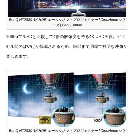
BenQ HT2550 4K HDR ホームシネマ・プロジェクター I CineHomeシリ
ーズ | BenQ Japan
1080pフルHDと比較して4倍の解像度を誇る4K UHD画質。ピク
セル間のぼやけが低減されるため、細部まで明瞭で鮮明な映像が
楽しめます。
BenQ HT2550 4K HDR ホームシネマ・プロジェクター I CineHomeシリ