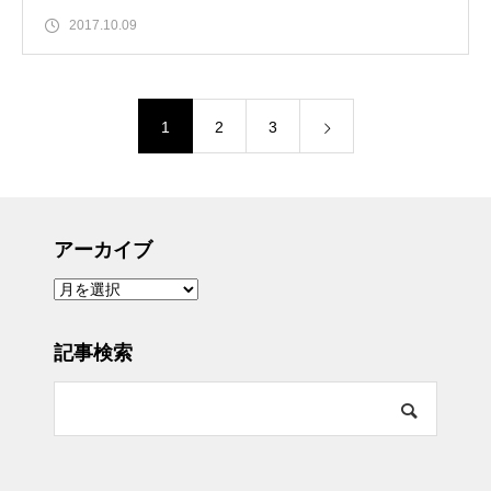
2017.10.09
1
2
3
アーカイブ
ア
ー
カ
イ
ブ
記事検索