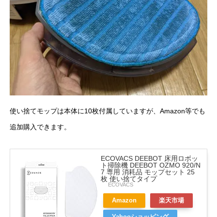
使い捨てモップは本体に10枚付属していますが、Amazon等でも
追加購入できます。
ECOVACS DEEBOT 床用ロボッ
ト掃除機 DEEBOT OZMO 920/N
7 専用 消耗品 モップセット 25
枚 使い捨てタイプ
ECOVACS
Amazon
楽天市場