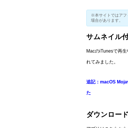
※本サイトではアフ
場合があります。
サムネイル
MacのiTunes
れてみました。
追記：macOS Mo
た
ダウンロー