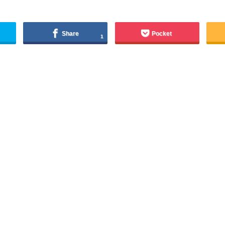
Share
Pocket
1