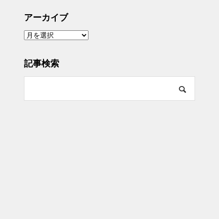
アーカイブ
ア
ー
カ
イ
ブ
記事検索