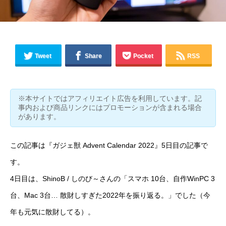
Tweet
Share
Pocket
RSS
※本サイトではアフィリエイト広告を利用しています。記
事内および商品リンクにはプロモーションが含まれる場合
があります。
この記事は『
ガジェ獣 Advent Calendar 2022
』5日目の記事で
す。
4日目は、
ShinoB / しのび～さん
の「
スマホ 10台、自作WinPC 3
台、Mac 3台… 散財しすぎた2022年を振り返る。
」でした（今
年も元気に散財してる）。