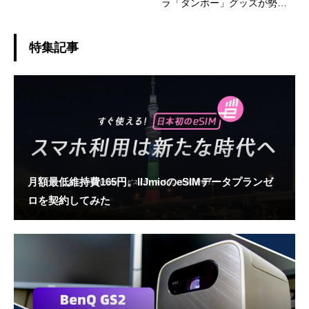
ラ「ダンボー」グッズが勢揃
い
特集記事
月額最低維持費165円。IIJmioのeSIMデータプランゼ
ロを契約してみた