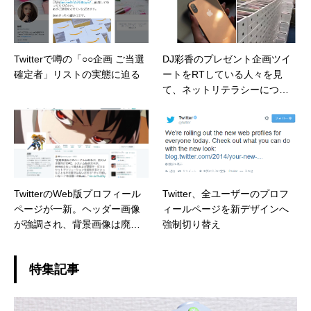
Twitterで噂の「○○企画 ご当選
DJ彩香のプレゼント企画ツイ
確定者」リストの実態に迫る
ートをRTしている人々を見
て、ネットリテラシーについ
て改めて考えさせられた
TwitterのWeb版プロフィール
Twitter、全ユーザーのプロフ
ページが一新。ヘッダー画像
ィールページを新デザインへ
が強調され、背景画像は廃止
強制切り替え
に
特集記事