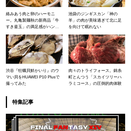
絡みあう肉と卵のハーモニ
池袋のジンギスカン「神の
ー。丸亀製麺秋の新商品「牛
羊」の肉が美味過ぎて北に足
すき釜玉」の満足感がハンパ
を向けて眠れない
ない
渋谷『牡蠣貝鮮かいり』のウ
肉々のトライフォース。錦糸
マい貝をHUAWEI P10 Plusで
町とんつう「スカイツリーハ
撮ってみた
ラミコース」の圧倒的肉体験
特集記事