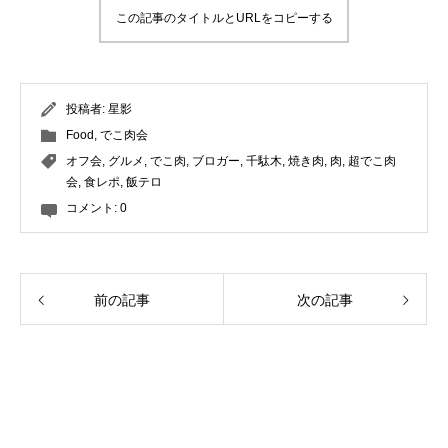
この記事のタイトルとURLをコピーする
投稿者:
星影
Food
,
でこ肉会
オフ会
,
グルメ
,
でこ肉
,
ブロガー
,
千駄木
,
焼き肉
,
肉
,
超でこ肉
会
,
食レポ
,
飯テロ
コメント:
0
前の記事
次の記事