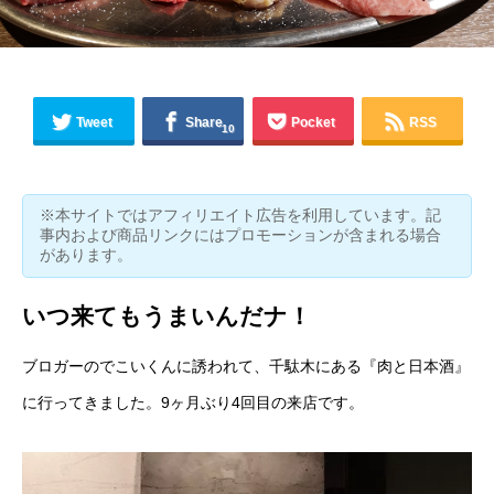
Tweet
Share
Pocket
RSS
10
※本サイトではアフィリエイト広告を利用しています。記
事内および商品リンクにはプロモーションが含まれる場合
があります。
いつ来てもうまいんだナ！
ブロガーの
でこい
くんに誘われて、千駄木にある『
肉と日本酒
』
に行ってきました。
9ヶ月ぶり
4回目の来店です。