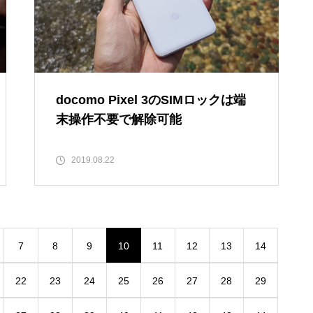
docomo Pixel 3のSIMロックは端
末操作不要で解除可能
2019.08.22
7
8
9
10
11
12
13
14
22
23
24
25
26
27
28
29