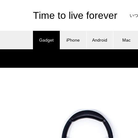
Time to live forever
い
Gadget
iPhone
Android
Mac