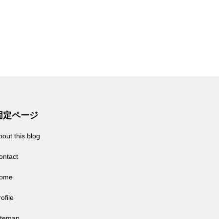
固定ページ
bout this blog
ontact
ome
ofile
itemap