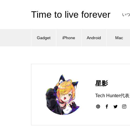
Time to live forever
い
Gadget
iPhone
Android
Mac
星影
Tech Hun