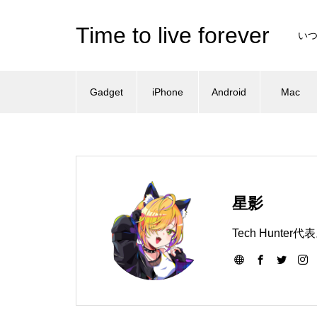
Time to live forever
い
Gadget
iPhone
Android
Mac
星影
Tech Hun