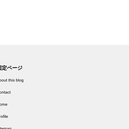
固定ページ
bout this blog
ontact
ome
ofile
itemap