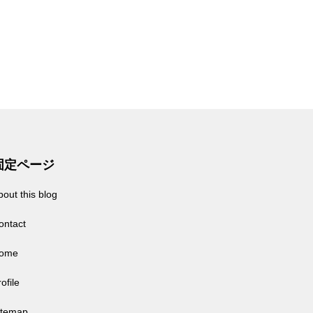
固定ページ
bout this blog
ontact
ome
ofile
itemap