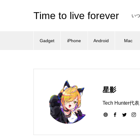
Time to live forever
い
Gadget
iPhone
Android
Mac
星影
Tech Hun