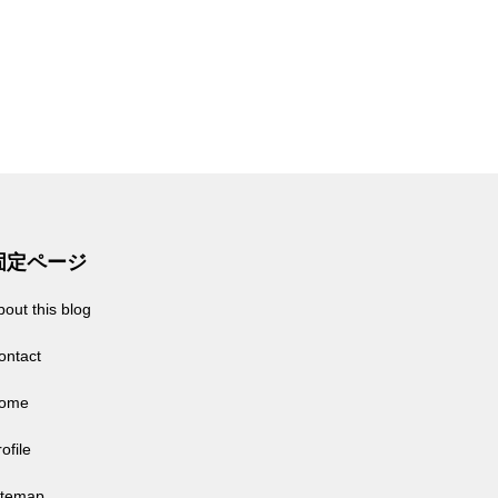
固定ページ
bout this blog
ontact
ome
ofile
itemap