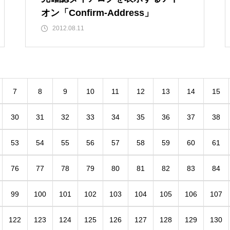
オン「Confirm-Address」
2012.08.11
7
8
9
10
11
12
13
14
15
30
31
32
33
34
35
36
37
38
53
54
55
56
57
58
59
60
61
76
77
78
79
80
81
82
83
84
99
100
101
102
103
104
105
106
107
122
123
124
125
126
127
128
129
130