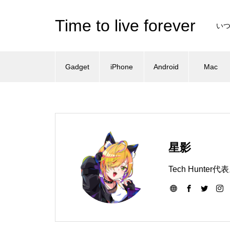
Time to live forever
い
Gadget
iPhone
Android
Mac
星影
Tech Hun