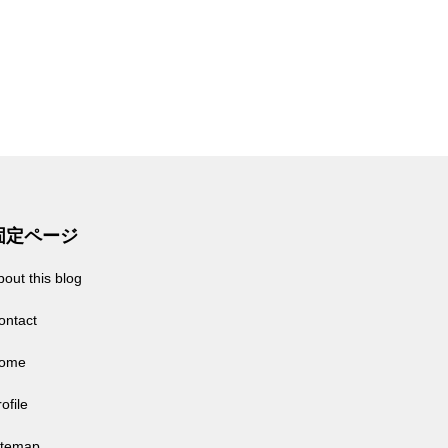
固定ページ
bout this blog
ontact
ome
ofile
itemap