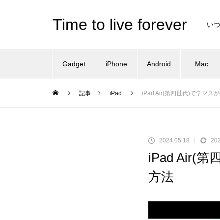
Time to live forever
い
Gadget
iPhone
Android
Mac
記事
iPad
iPad Air(第四世代)で
2024.05.18
202
iPad A
方法