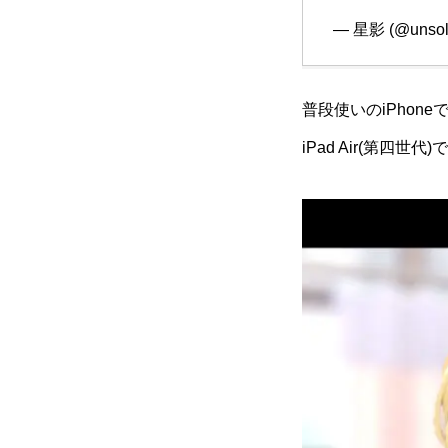
— 星影 (@unsol
普段使いのiPho
iPad Air(第四