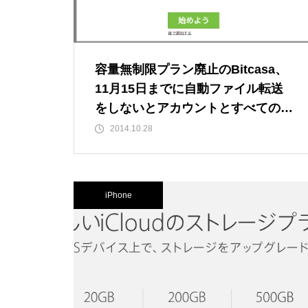
容量無制限プラン廃止のBitcasa、
11月15日までに自動ファイル転送
をしないとアカウントとすべてのフ
ァイルが削除
2014.10.28
iPhone