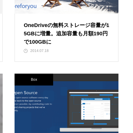
OneDriveの無料ストレージ容量が1
5GBに増量。追加容量も月額190円
で100GBに
2014.07.18
Box