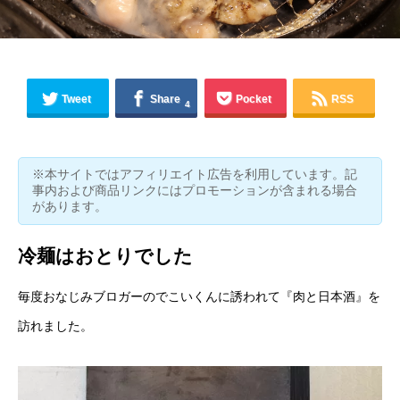
Tweet
Share
Pocket
RSS
4
※本サイトではアフィリエイト広告を利用しています。記
事内および商品リンクにはプロモーションが含まれる場合
があります。
冷麺はおとりでした
毎度おなじみブロガーの
でこいくん
に誘われて『
肉と日本酒
』を
訪れました。