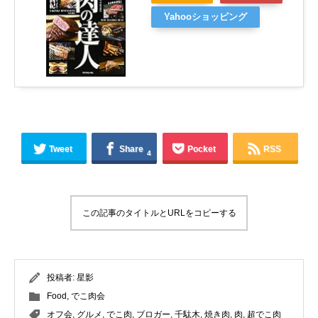
Yahooショッピング
Tweet
Share
Pocket
RSS
4
この記事のタイトルとURLをコピーする
投稿者:
星影
Food
,
でこ肉会
オフ会
,
グルメ
,
でこ肉
,
ブロガー
,
千駄木
,
焼き肉
,
肉
,
超でこ肉