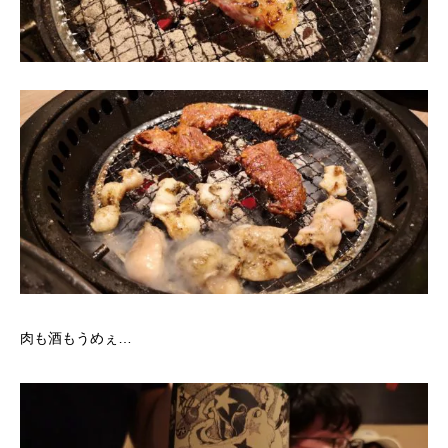
肉も酒もうめぇ…