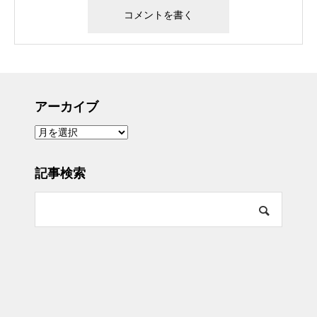
アーカイブ
ア
ー
カ
イ
ブ
記事検索