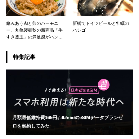
絡みあう肉と卵のハーモニ
新橋でドイツビールと牡蠣の
ー。丸亀製麺秋の新商品「牛
ハシゴ
すき釜玉」の満足感がハンパ
ない
特集記事
月額最低維持費165円。IIJmioのeSIMデータプランゼ
ロを契約してみた