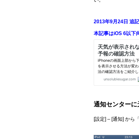
2013年9月24日 追
本記事はiOS 6以
通知センターに
[設定] – [通知]