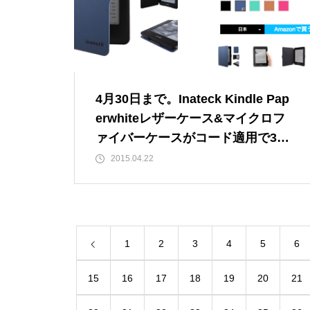
4月30日まで。Inateck Kindle Pap
erwhiteレザーケース&マイクロフ
ァイバーケースがコード適用で300
円OFF
2015.04.22
1
2
3
4
5
6
15
16
17
18
19
20
21