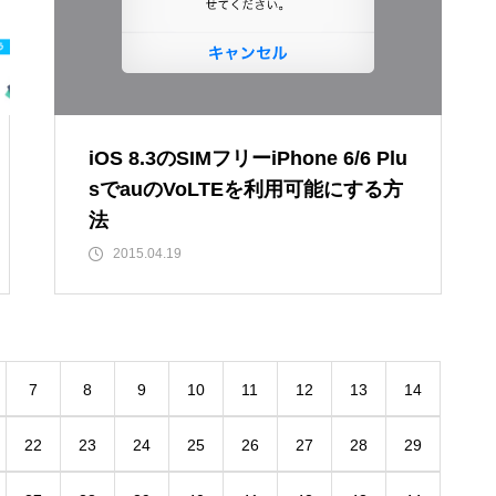
iOS 8.3のSIMフリーiPhone 6/6 Plu
sでauのVoLTEを利用可能にする方
法
2015.04.19
7
8
9
10
11
12
13
14
22
23
24
25
26
27
28
29