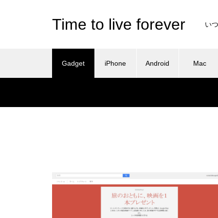
Time to live forever
い
Gadget
iPhone
Android
Mac