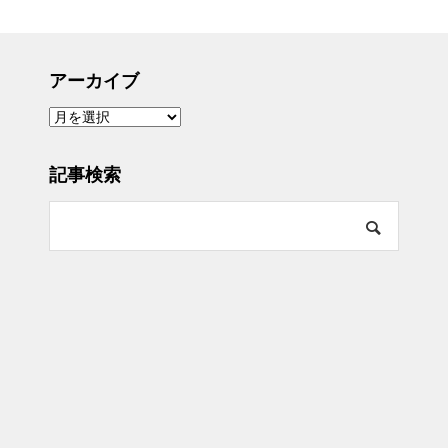
アーカイブ
ア
ー
カ
イ
ブ
記事検索