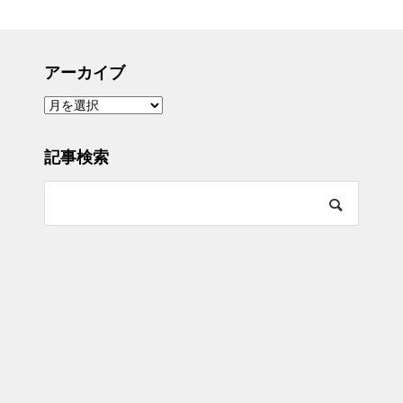
アーカイブ
ア
ー
カ
イ
ブ
記事検索