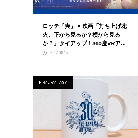
ロッテ「爽」 × 映画「打ち上げ花
火、下から見るか？横から見る
か？」タイアップ！360度VRアプ
リでヒロインなずなと花火鑑賞しよ
2017.08.15
う
FINAL FANTASY