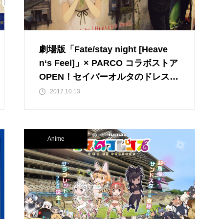
劇場版「Fate/stay night [Heave
n‘s Feel]」× PARCO コラボストア
OPEN！セイバーオルタのドレスや
複製原画展示のほか限定グッズも2
2017.10.13
00点以上
Anime