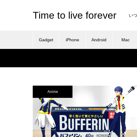
Time to live forever
い
Gadget
iPhone
Android
Mac
Anime