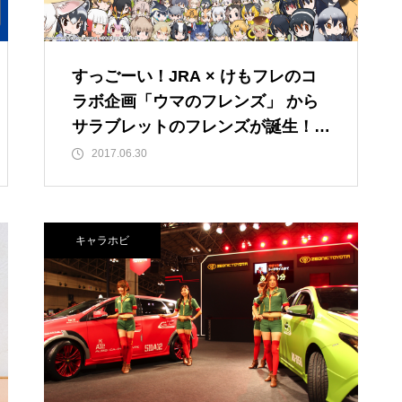
すっごーい！JRA × けもフレのコ
ラボ企画「ウマのフレンズ」 から
サラブレットのフレンズが誕生！サ
ーバルちゃんもアスリートスタイル
2017.06.30
に変身
キャラホビ