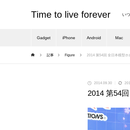
Time to live forever
い
Gadget
iPhone
Android
Mac
記事
Figure
2014 第54回 全日本模
2014.09.30
201
2014 第