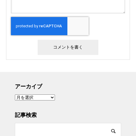
アーカイブ
ア
ー
カ
イ
ブ
記事検索