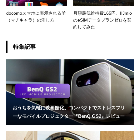
docomoスマホに表示される羊
月額最低維持費165円。IIJmio
（マチキャラ）の消し方
のeSIMデータプランゼロを契
約してみた
特集記事
おうちを気軽に映画館化。コンパクトでストレスフリ
ーなモバイルプロジェクター『BenQ GS2』レビュー