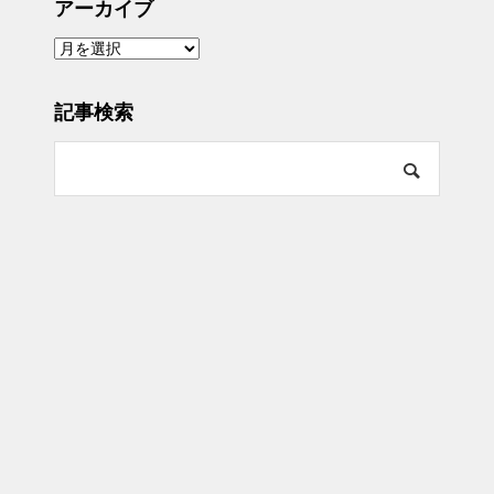
アーカイブ
ア
ー
カ
イ
ブ
記事検索