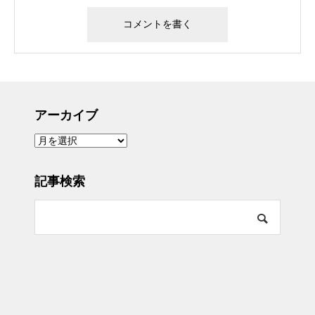
アーカイブ
ア
ー
カ
イ
ブ
記事検索