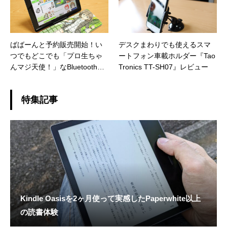
ばばーんと予約販売開始！い
デスクまわりでも使えるスマ
つでもどこでも「プロ生ちゃ
ートフォン車載ホルダー『Tao
んマジ天使！」なBluetoothキ
Tronics TT-SH07』レビュー
ーボードをじっくりお触りし
てみた
特集記事
Kindle Oasisを2ヶ月使って実感したPaperwhite以上
の読書体験