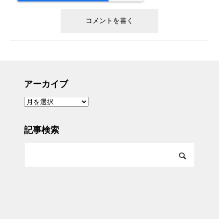
アーカイブ
ア
ー
カ
イ
ブ
記事検索