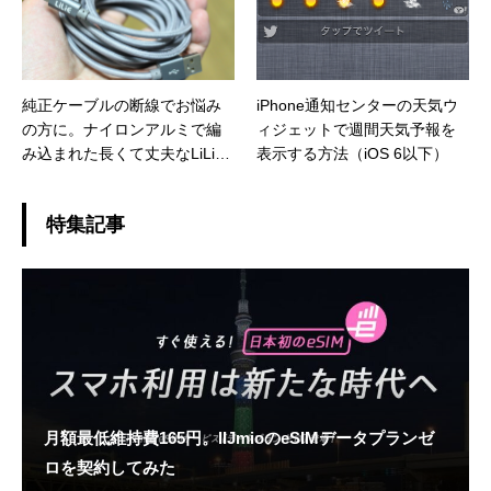
純正ケーブルの断線でお悩み
iPhone通知センターの天気ウ
の方に。ナイロンアルミで編
ィジェットで週間天気予報を
み込まれた長くて丈夫なLiLiE
表示する方法（iOS 6以下）
のLightningケーブル
特集記事
月額最低維持費165円。IIJmioのeSIMデータプランゼ
ロを契約してみた