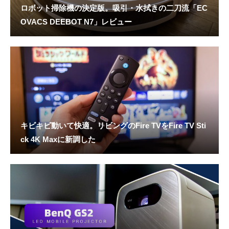
ロボット掃除機の決定版。吸引・水拭きの二刀流「EC
OVACS DEEBOT N7」レビュー
キビキビ動いて快適。リビングのFire TVをFire TV Sti
ck 4K Maxに新調した