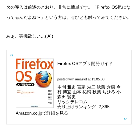
タの導入は前述のとおり、非常に簡単です。「Firefox OS気にな
ってるんだよね〜」という方は、ぜひとも触ってみてください。
あぁ、実機欲しい…(‘A`)
Firefox OSアプリ開発ガイド
posted with
amazlet
at 13.05.30
本間 雅史 宮家 秀二 秋葉 秀樹 今
村 博宜 山本 祐輔 秋葉 ちひろ 小
森田 賢史
リックテレコム
売り上げランキング: 2,395
Amazon.co.jpで詳細を見る