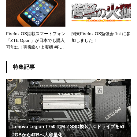
Firefox OS搭載スマートフォン
関東Firefox OS勉強会 1st に参
「ZTE Open」が日本でも購入
加しました！
可能に！実機良いよ実機 #FxO
S
特集記事
Lenovo Legion T750iのM.2 SSD換装。Cドライブを51
2GBから4TBへ大容量化