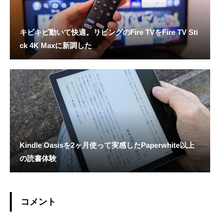
キビキビ動いて快適。リビングのFire TVをFire TV Sti
ck 4K Maxに新調した
Kindle Oasisを2ヶ月使って実感したPaperwhite以上
の読書体験
コメント