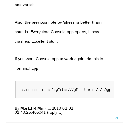
and vanish.
Also, the previous note by ‘shess’ is better than it
sounds: Every time Console.app opens, it now
crashes. Excellent stuff.
If you want Console.app to work again, do this in
Terminal.app:
sudo sed -i -e 's@File:///@F i l e : / / /@g' /var/lo
By
Mark.I.R.Muir
at
2013-02-02
02:43:25.405041
(
reply…
)