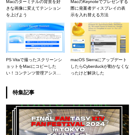
Macのターミナルの背景を好
MacのKeynoteでプレゼンする
きな画像に変えてテンション
際に発案者ディスプレイの表
を上げよう
示を入れ替える方法
PS Vitaで撮ったスクリーンシ
macOS Sierraにアップデート
ョットをMacにコピーした
したらCyberduckが動かなくな
い！コンテンツ管理アシスタ
ったけど解決した
ントをインストールしましょ
う
特集記事