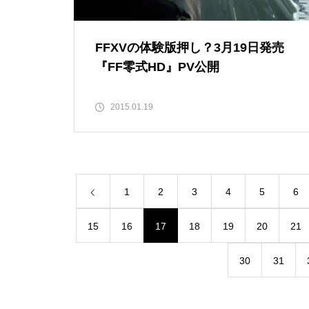
FFXVの体験版押し？3月19日発売
『FF零式HD』PV公開
2015.01.19
1
2
3
4
5
6
15
16
17
18
19
20
21
30
31