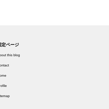
固定ページ
bout this blog
ontact
ome
ofile
itemap