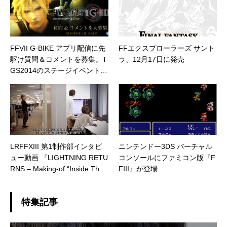
FFVII G-BIKE アプリ配信に先
FFエクスプローラーズ サント
駆け質問＆コメントを募集。T
ラ、12月17日に発売
GS2014のステージイベントで
使用されるかも？
LRFFXIII 第1制作部インタビ
ニンテンドー3DS バーチャル
ュー動画 『LIGHTNING RETU
コンソールにファミコン版『F
RNS – Making-of “Inside The
FIII』が登場
Square” (1ère partie)』
特集記事