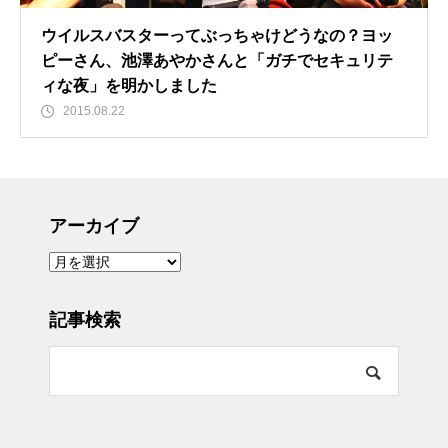
ウイルスバスターってぶっちゃけどうなの？ヨッ
ピーさん、池澤あやかさんと「ガチでセキュリテ
ィな夜」を明かしました
2015.08.22
アーカイブ
ア
ー
カ
イ
ブ
記事検索