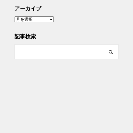
アーカイブ
ア
ー
カ
イ
ブ
記事検索