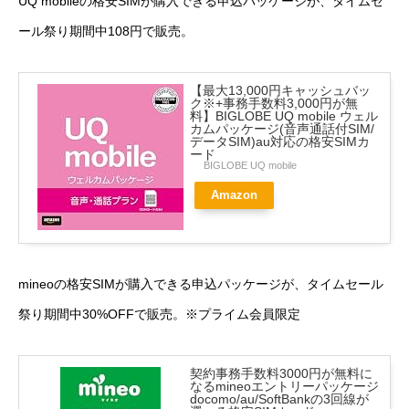
UQ mobileの格安SIMが購入できる申込パッケージが、タイムセ
ール祭り期間中108円で販売。
【最大13,000円キャッシュバッ
ク※+事務手数料3,000円が無
料】BIGLOBE UQ mobile ウェル
カムパッケージ(音声通話付SIM/
データSIM)au対応の格安SIMカ
ード
BIGLOBE UQ mobile
Amazon
mineoの格安SIMが購入できる申込パッケージが、タイムセール
祭り期間中30%OFFで販売。※プライム会員限定
契約事務手数料3000円が無料に
なるmineoエントリーパッケージ
docomo/au/SoftBankの3回線が