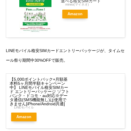
選べる格安SIMカード
mineo(マイネオ)
Amazon
LINEモバイル格安SIMカードエントリーパッケージが、タイムセ
ール祭り期間中30%OFFで販売。
【5,000ポイントバック+月額基
本料5ヶ月間半額キャンペーン
中】 LINEモバイル格安SIMカー
ド エントリーパッケージ ソフト
バンク・ドコモ・au対応※デー
タ通信(SMS機能無し)は使用で
きません[iPhone/Android共通]
LINEモバイル
Amazon