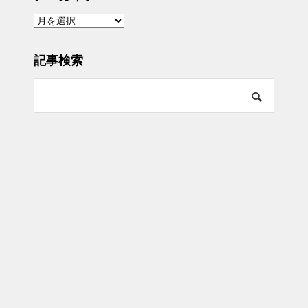
ア
ー
カ
イ
ブ
記事検索