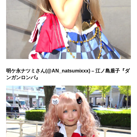
明ケ永ナツミさん(
@AN_natsumixxx
) – 江ノ島盾子『ダ
ンガンロンパ』