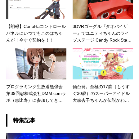
【朗報】ConoHaコントロール
3DVRゴーグル『タオバイザ
パネルにいつでもこのはちゃ
ー』でユニティちゃんのライ
んが！今すぐ契約を！！
ブステージ Candy Rock Star
を楽しんでみた
プログラミング生放送勉強会
仙台発。至極の17歳（もうす
第39回@株式会社DMM.comラ
ぐ30歳）のスーパーアイドル
ボ（恵比寿）に参加してきま
大森杏子ちゃんが伝説かわい
した
い
特集記事