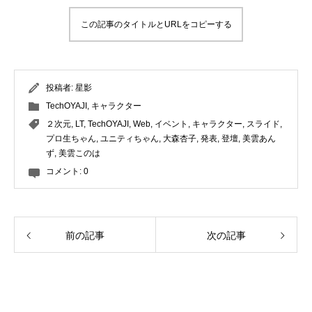
この記事のタイトルとURLをコピーする
投稿者:
星影
TechOYAJI
,
キャラクター
２次元
,
LT
,
TechOYAJI
,
Web
,
イベント
,
キャラクター
,
スライド
,
プロ生ちゃん
,
ユニティちゃん
,
大森杏子
,
発表
,
登壇
,
美雲あん
ず
,
美雲このは
コメント:
0
前の記事
次の記事