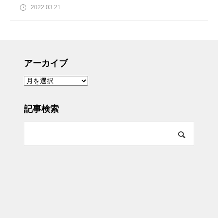
2022.03.21
アーカイブ
ア
ー
カ
イ
ブ
記事検索