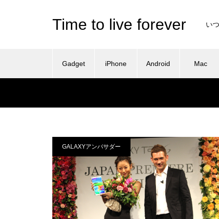
Time to live forever
い
Gadget
iPhone
Android
Mac
GALAXYアンバサダー