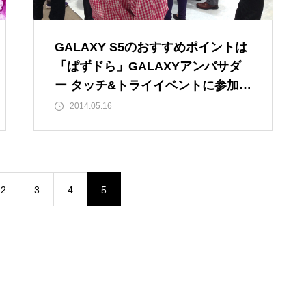
GALAXY S5のおすすめポイントは
「ぱずドら」GALAXYアンバサダ
ー タッチ&トライイベントに参加し
てきました
2014.05.16
2
3
4
5