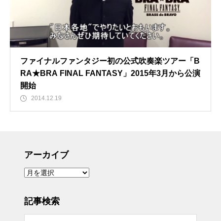
ファイナルファンタジー初の公式吹奏楽ツアー「B
RA★BRA FINAL FANTASY」2015年3月から公演
開始
2014.12.19
アーカイブ
ア
ー
カ
イ
ブ
記事検索