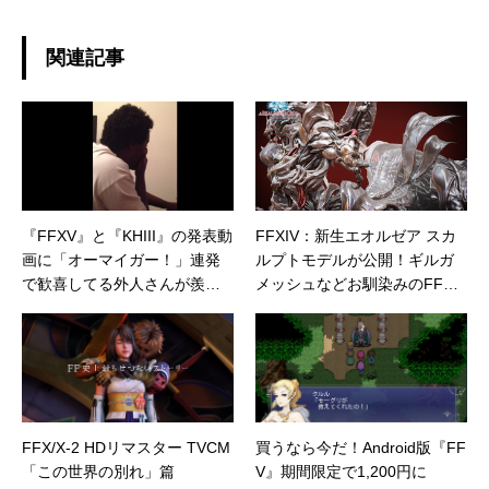
関連記事
『FFXV』と『KHIII』の発表動
FFXIV：新生エオルゼア スカ
画に「オーマイガー！」連発
ルプトモデルが公開！ギルガ
で歓喜してる外人さんが羨ま
メッシュなどお馴染みのFFキ
しい
ャラクター達が続々参戦！？
FFX/X-2 HDリマスター TVCM
買うなら今だ！Android版『FF
「この世界の別れ」篇
V』期間限定で1,200円に