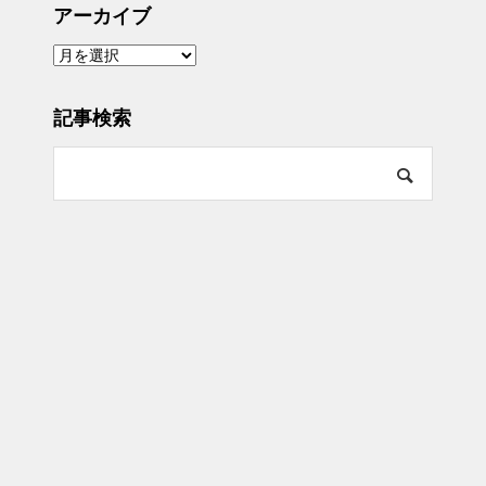
アーカイブ
ア
ー
カ
イ
ブ
記事検索