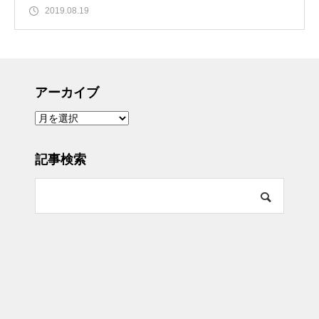
2019.08.19
アーカイブ
ア
ー
カ
イ
ブ
記事検索