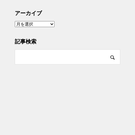
アーカイブ
ア
ー
カ
イ
ブ
記事検索