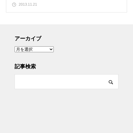
2013.11.21
アーカイブ
ア
ー
カ
イ
ブ
記事検索