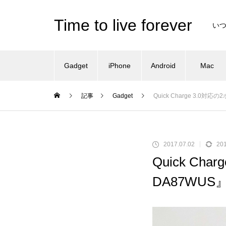
Time to live forever
い
Gadget
iPhone
Android
Mac
記事
Gadget
Quick Charge 3.0対
2017.07.02
201
Quick Ch
DA87WU