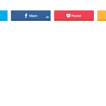
Share
Pocket
30