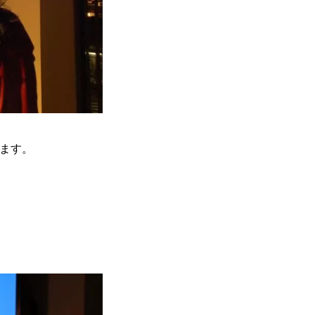
します。
。