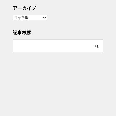
アーカイブ
ア
ー
カ
イ
ブ
記事検索