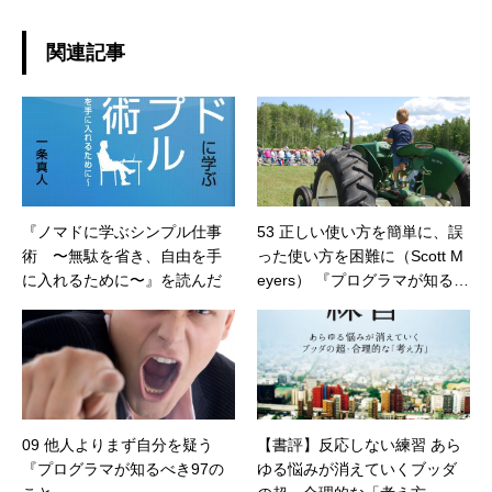
関連記事
『ノマドに学ぶシンプル仕事
53 正しい使い方を簡単に、誤
術 〜無駄を省き、自由を手
った使い方を困難に（Scott M
に入れるために〜』を読んだ
eyers） 『プログラマが知るべ
き97のこと 』
09 他人よりまず自分を疑う
【書評】反応しない練習 あら
『プログラマが知るべき97の
ゆる悩みが消えていくブッダ