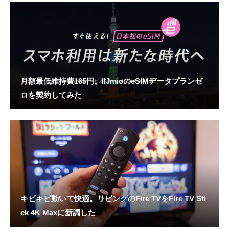
月額最低維持費165円。IIJmioのeSIMデータプランゼ
ロを契約してみた
キビキビ動いて快適。リビングのFire TVをFire TV Sti
ck 4K Maxに新調した