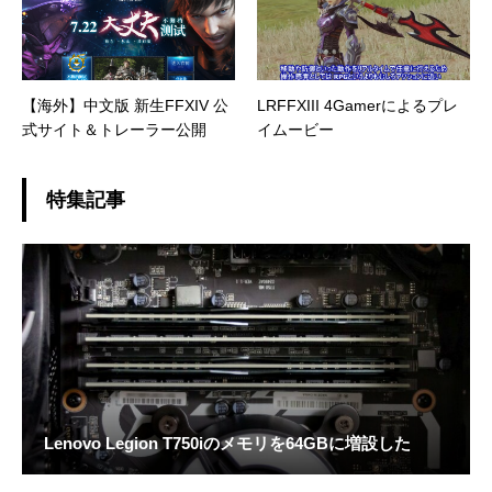
【海外】中文版 新生FFXIV 公
LRFFXIII 4Gamerによるプレ
式サイト＆トレーラー公開
イムービー
特集記事
Lenovo Legion T750iのメモリを64GBに増設した