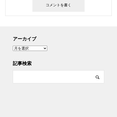
アーカイブ
ア
ー
カ
イ
ブ
記事検索