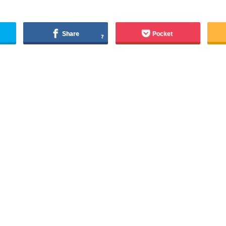
Share
Pocket
7